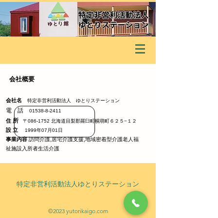
会社概要
会社名
特定非営利活動法人 ゆとりステーション
電 話
01538-8-2411
所
住
〒0
86-1752 北海
道目梨郡
羅臼町幌萌町６
２５−１２
設 立
1999年07月01日
​事業内容
訪問介護,居宅介護支援,地域密着型介護老人福
祉施設入所者生活介護
​特定非営利活動法人ゆとりステーション
©2023 yutorikaigo.com